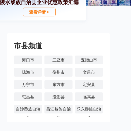
陵水黎族自治县企业优惠政策汇编
查看详情 >
市县频道
海口市
三亚市
五指山市
琼海市
儋州市
文昌市
万宁市
东方市
定安县
屯昌县
澄迈县
临高县
白沙黎族自治
昌江黎族自治
乐东黎族自治
县
县
县
陵水黎族自治
保亭黎族苗族
琼中黎族苗族
县
自治县
自治县