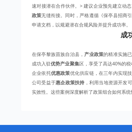
速对接潜在合作伙伴。> 建议企业预先建立动
政策
无缝衔接。同时，严格遵循《保亭县招商
申请文档，以规避潜在合规风险并提升成功率。
成
在保亭黎族苗族自治县，
产业政策
的精准实施
成功入驻
优势产业聚集
区，享受了高达40%的
企业依托
优惠政策
优化供应链，在三年内实现
公司受益于
惠企政策扶持
，利用当地资源开发可
实效性。这些案例深度解析了政策组合如何系统